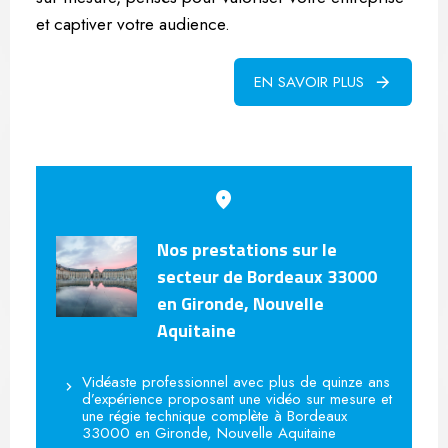
et captiver votre audience.
EN SAVOIR PLUS
Nos prestations sur le
secteur de Bordeaux 33000
en Gironde, Nouvelle
Aquitaine
Vidéaste professionnel avec plus de quinze ans
d’expérience proposant une vidéo sur mesure et
une régie technique complète à Bordeaux
33000 en Gironde, Nouvelle Aquitaine