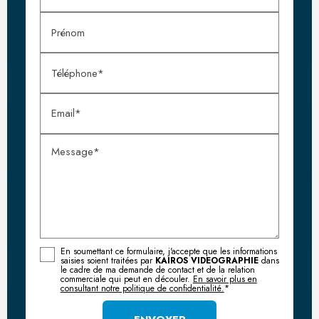
Prénom
Téléphone*
Email*
Message*
En soumettant ce formulaire, j'accepte que les informations
saisies soient traitées par
KAIROS VIDEOGRAPHIE
dans
le cadre de ma demande de contact et de la relation
commerciale qui peut en découler.
En savoir plus en
consultant notre politique de confidentialité.
*