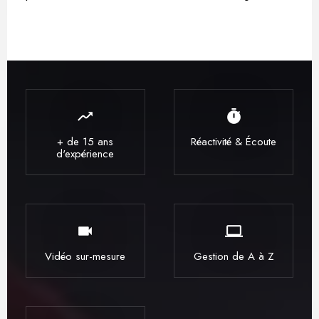
moving
timer
+ de 15 ans
Réactivité & Écoute
d'expérience
videocam
computer
Vidéo sur-mesure
Gestion de A à Z